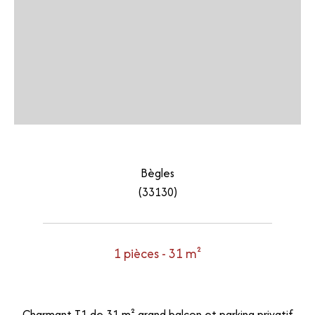
Bègles
(33130)
1 pièces - 31 m²
Charmant T1 de 31 m² grand balcon et parking privatif