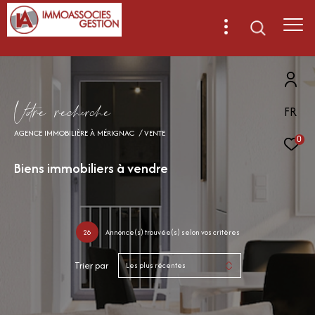
V
o
r
e
r
e
c
e
c
e
FR
AGENCE IMMOBILIÈRE À MÉRIGNAC
VENTE
0
Biens immobiliers à vendre
26
Annonce(s) trouvée(s) selon vos critères
Trier par
Les plus récentes