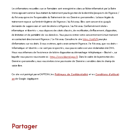
Les informations recueillies sur ce formulaire sont enregistrées dans un fichier informatisé par La Boite
Immo agissant comme Sous-traitant du traitement pour la gestion de la clientèle/prospects de l'Agence /
du Réseau qui reste Responsable du Traitement de vos Données personnelles. La base légale du
traitement repose sur l'intérêt légitime de l'Agence / du Réseau. Elles sont conservées jusqu'à
demande de suppression et sont destinées à l'Agence / au Réseau. Conformément à la loi «
informatique et libertés », vous disposez des droits d’accès, de rectification, d’effacement, d’opposition,
de limitation et de portabilité de vos données. Vous pouvez retirer votre consentement à tout moment
en contactant directement l’Agence / Le Réseau. Consultez le site
https://cnil.fr/fr
pour plus
d’informations sur vos droits. Si vous estimez, après avoir contacté l'Agence / le Réseau, que vos droits «
Informatique et Libertés » ne sont pas respectés, vous pouvez adresser une réclamation à la CNIL.
Nous vous informons de l’existence de la liste d'opposition au démarchage téléphonique « Bloctel », sur
laquelle vous pouvez vous inscrire ici :
https://www.bloctel.gouv.fr
. Dans le cadre de la protection des
Données personnelles, nous vous invitons à ne pas inscrire de Données sensibles dans le champ de
saisie libre.
Ce site est protégé par reCAPTCHA, les
Politiques de Confidentialité
et es
Conditions d'utilisati
on
de Google s'appliquent.
partager