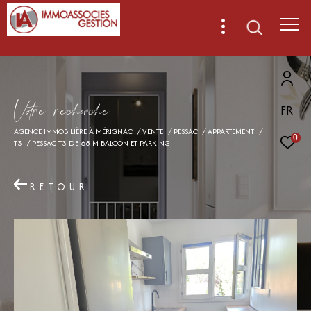
V
o
r
e
r
e
c
e
c
e
FR
AGENCE IMMOBILIÈRE À MÉRIGNAC
VENTE
PESSAC
APPARTEMENT
0
T3
PESSAC T3 DE 68 M BALCON ET PARKING
RETOUR