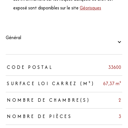
exposé sont disponibles sur le site
Géorisques
général
TRAD_ZEPHYR_Caracteristique
TRAD_ZEPHYR_Valeurs
CODE POSTAL
33600
SURFACE LOI CARREZ (M²)
67,37 m²
NOMBRE DE CHAMBRE(S)
2
NOMBRE DE PIÈCES
3