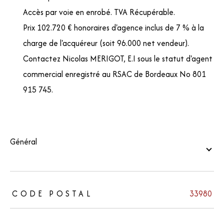
Accès par voie en enrobé. TVA Récupérable.
Prix 102.720 € honoraires d'agence inclus de 7 % à la
charge de l'acquéreur (soit 96.000 net vendeur).
Contactez Nicolas MERIGOT, E.I sous le statut d'agent
commercial enregistré au RSAC de Bordeaux No 801
915 745.
général
TRAD_ZEPHYR_Caracteristique
TRAD_ZEPHYR_Valeurs
CODE POSTAL
33980