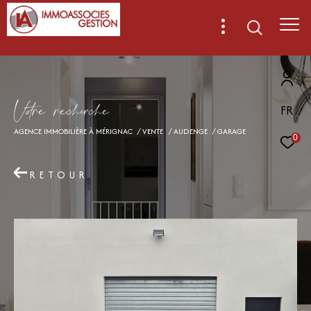
V
o
r
e
r
e
c
e
c
e
FR
AGENCE IMMOBILIÈRE À MÉRIGNAC
VENTE
AUDENGE
GARAGE
0
RETOUR