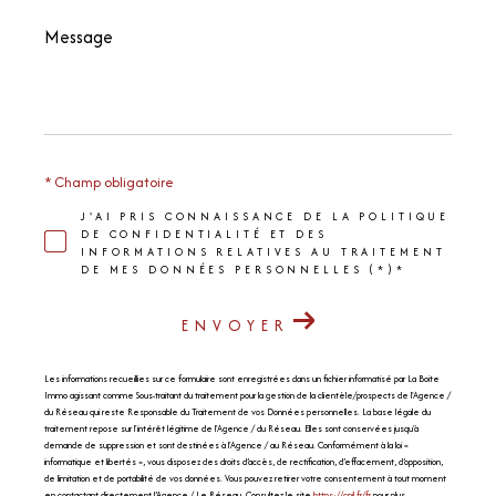
Message
*
* Champ obligatoire
J'AI PRIS CONNAISSANCE DE LA POLITIQUE
DE CONFIDENTIALITÉ ET DES
INFORMATIONS RELATIVES AU TRAITEMENT
DE MES DONNÉES PERSONNELLES (*)*
ENVOYER
Les informations recueillies sur ce formulaire sont enregistrées dans un fichier informatisé par La Boite
Immo agissant comme Sous-traitant du traitement pour la gestion de la clientèle/prospects de l'Agence /
du Réseau qui reste Responsable du Traitement de vos Données personnelles. La base légale du
traitement repose sur l'intérêt légitime de l'Agence / du Réseau. Elles sont conservées jusqu'à
demande de suppression et sont destinées à l'Agence / au Réseau. Conformément à la loi «
informatique et libertés », vous disposez des droits d’accès, de rectification, d’effacement, d’opposition,
de limitation et de portabilité de vos données. Vous pouvez retirer votre consentement à tout moment
en contactant directement l’Agence / Le Réseau. Consultez le site
https://cnil.fr/fr
pour plus