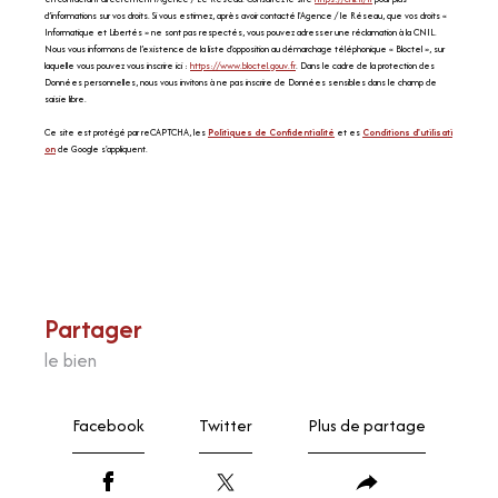
d’informations sur vos droits. Si vous estimez, après avoir contacté l'Agence / le Réseau, que vos droits «
Informatique et Libertés » ne sont pas respectés, vous pouvez adresser une réclamation à la CNIL.
Nous vous informons de l’existence de la liste d'opposition au démarchage téléphonique « Bloctel », sur
laquelle vous pouvez vous inscrire ici :
https://www.bloctel.gouv.fr
. Dans le cadre de la protection des
Données personnelles, nous vous invitons à ne pas inscrire de Données sensibles dans le champ de
saisie libre.
Ce site est protégé par reCAPTCHA, les
Politiques de Confidentialité
et es
Conditions d'utilisati
on
de Google s'appliquent.
partager
le bien
Facebook
Twitter
Plus de partage