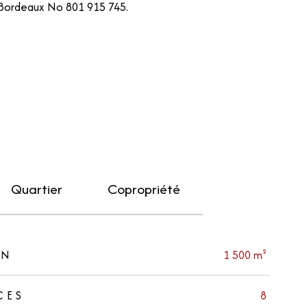
e Bordeaux No 801 915 745.
Quartier
Copropriété
IN
1 500 m²
CES
8