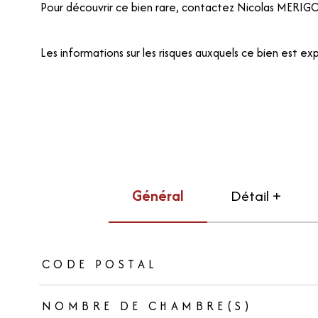
Pour découvrir ce bien rare, contactez Nicolas MERIGO
Les informations sur les risques auxquels ce bien est exp
Général
Détail +
TRAD_ZEPHYR_Caracteristique
TRAD_ZEPHYR_Valeurs
CODE POSTAL
NOMBRE DE CHAMBRE(S)