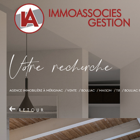
V
o
r
e
r
e
c
e
c
e
AGENCE IMMOBILIÈRE À MÉRIGNAC
VENTE
BOULIAC
MAISON
T8
BOULIAC 
RETOUR