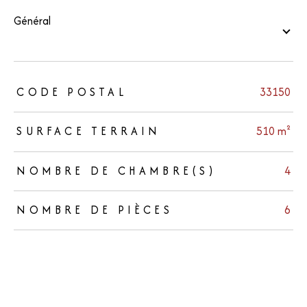
général
TRAD_ZEPHYR_Caracteristique
TRAD_ZEPHYR_Valeurs
CODE POSTAL
33150
SURFACE TERRAIN
510 m²
NOMBRE DE CHAMBRE(S)
4
NOMBRE DE PIÈCES
6