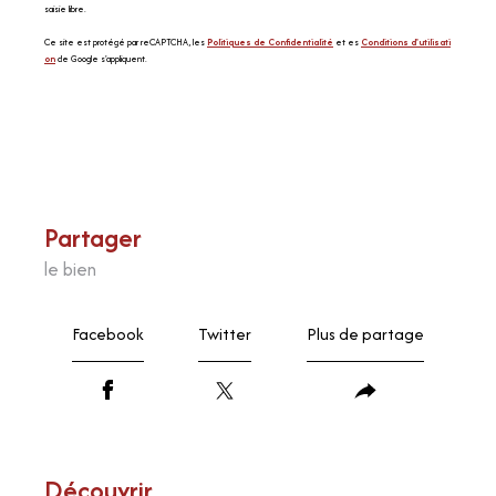
saisie libre.
Ce site est protégé par reCAPTCHA, les
Politiques de Confidentialité
et es
Conditions d'utilisati
on
de Google s'appliquent.
partager
le bien
Facebook
Twitter
Plus de partage
découvrir