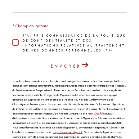
* Champ obligatoire
J'AI PRIS CONNAISSANCE DE LA POLITIQUE
DE CONFIDENTIALITÉ ET DES
INFORMATIONS RELATIVES AU TRAITEMENT
DE MES DONNÉES PERSONNELLES (*)*
ENVOYER
Les informations recueillies sur ce formulaire sont enregistrées dans un fichier informatisé par La Boite
Immo agissant comme Sous-traitant du traitement pour la gestion de la clientèle/prospects de l'Agence /
du Réseau qui reste Responsable du Traitement de vos Données personnelles. La base légale du
traitement repose sur l'intérêt légitime de l'Agence / du Réseau. Elles sont conservées jusqu'à
demande de suppression et sont destinées à l'Agence / au Réseau. Conformément à la loi «
informatique et libertés », vous disposez des droits d’accès, de rectification, d’effacement, d’opposition,
de limitation et de portabilité de vos données. Vous pouvez retirer votre consentement à tout moment
en contactant directement l’Agence / Le Réseau. Consultez le site
https://cnil.fr/fr
pour plus
d’informations sur vos droits. Si vous estimez, après avoir contacté l'Agence / le Réseau, que vos droits «
Informatique et Libertés » ne sont pas respectés, vous pouvez adresser une réclamation à la CNIL.
Nous vous informons de l’existence de la liste d'opposition au démarchage téléphonique « Bloctel », sur
laquelle vous pouvez vous inscrire ici :
https://www.bloctel.gouv.fr
. Dans le cadre de la protection des
Données personnelles, nous vous invitons à ne pas inscrire de Données sensibles dans le champ de