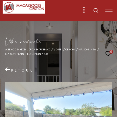
V
o
r
e
r
e
c
e
c
e
FR
AGENCE IMMOBILIÈRE À MÉRIGNAC
VENTE
CENON
MAISON
T6
0
MAISON PLAIN PIED CENON 4 CH
RETOUR