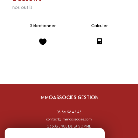
nos outils
Sélectionner
Calculer
IMMOASSOCIES GESTION
05 56 98 45 45
contact@immoassocies.com
138 AVENUE DE LA SOMME
33700
mérignac