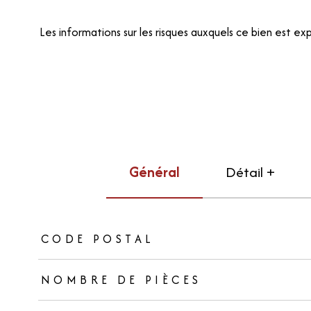
Les informations sur les risques auxquels ce bien est exp
Général
Détail +
TRAD_ZEPHYR_Caracteristique
TRAD_ZEPHYR_Valeurs
CODE POSTAL
NOMBRE DE PIÈCES