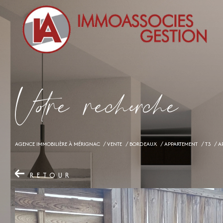
V
o
r
e
r
e
c
e
c
e
AGENCE IMMOBILIÈRE À MÉRIGNAC
VENTE
BORDEAUX
APPARTEMENT
T3
A
RETOUR