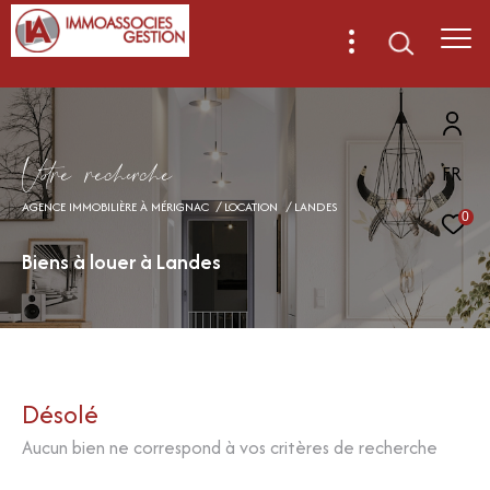
V
o
r
e
r
e
c
e
c
e
FR
AGENCE IMMOBILIÈRE À MÉRIGNAC
LOCATION
LANDES
0
Biens à louer à Landes
Désolé
Aucun bien ne correspond à vos critères de recherche