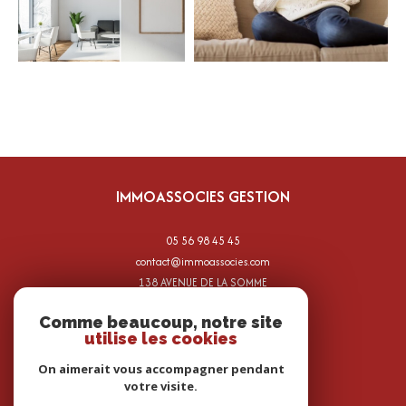
IMMOASSOCIES GESTION
05 56 98 45 45
contact@immoassocies.com
138 AVENUE DE LA SOMME
33700
mérignac
Comme beaucoup, notre site
utilise les cookies
On aimerait vous accompagner pendant
votre visite.
ADHÉRENTS